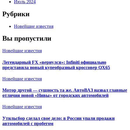
Июль 2024
Рубрики
Новейшие известия
Вы пропустили
Новейшие известия
Легендарный FX «вернулся»: Infiniti официально
представила новый купеобразный кроссовер QX65
Новейшие известия
Мотор другой — сущность та же. АвтоВАЗ назвал главные
отличия новой «Нивы» от городских автомобилей
Новейшие известия
Утильсбор сделал свое дело: в России упали продажи
автомобилей с пробегом