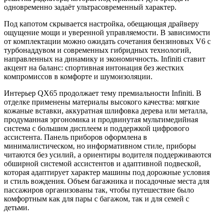
одновременно задаёт ультрасовременный характер.
Под капотом скрывается настройка, обещающая драйверу
ощущение мощи и уверенной управляемости. В зависимости
от комплектации можно ожидать сочетания бензиновых V6 с
турбонаддувом и современных гибридных технологий,
направленных на динамику и экономичность. Infiniti ставит
акцент на баланс: спортивная интонация без жестких
компромиссов в комфорте и шумоизоляции.
Интерьер QX65 продолжает тему премиальности Infiniti. В
отделке применены материалы высокого качества: мягкие
кожаные вставки, аккуратная шлифовка дерева или металла,
продуманная эргономика и продвинутая мультимедийная
система с большим дисплеем и поддержкой цифрового
ассистента. Панель приборов оформлена в
минималистическом, но информативном стиле, приборы
читаются без усилий, а ориентиры водителя поддерживаются
обширной системой ассистентов и адаптивной подвеской,
которая адаптирует характер машины под дорожные условия
и стиль вождения. Объем багажника и посадочные места для
пассажиров организованы так, чтобы путешествие было
комфортным как для пары с багажом, так и для семей с
детьми.