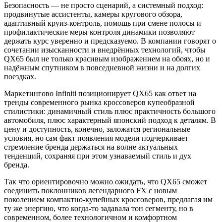
Безопасность — не просто сценарий, а системный подход:
продвинутые ассистенты, камеры кругового обзора,
адаптивный круиз-контроль, помощь при смене полосы и
профилактические меры контроля динамики позволяют
держать курс уверенно и предсказуемо. В компании говорят о
сочетании изысканности и внедрённых технологий, чтобы
QX65 был не только красивым изображением на обоях, но и
надёжным спутником в повседневной жизни и на долгих
поездках.
Маркетингово Infiniti позиционирует QX65 как ответ на
тренды современного рынка кроссоверов купеобразной
стилистики: динамичный стиль плюс практичность большого
автомобиля, плюс характерный японский подход к деталям. В
цену и доступность, конечно, заложатся региональные
условия, но сам факт появления модели подчеркивает
стремление бренда держаться на волне актуальных
тенденций, сохраняя при этом узнаваемый стиль и дух
бренда.
Так что ориентировочно можно ожидать, что QX65 сможет
соединить поклонников легендарного FX с новым
поколением компактно-купейных кроссоверов, предлагая им
ту же энергию, что когда-то задавала тон сегменту, но в
современном, более технологичном и комфортном